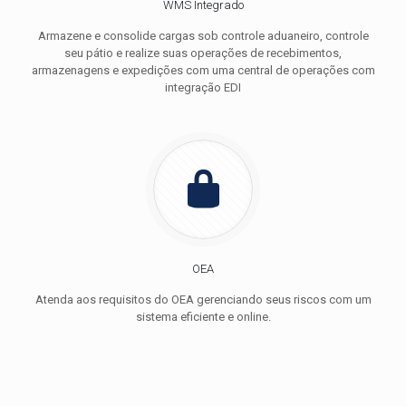
WMS Integrado
Armazene e consolide cargas sob controle aduaneiro, controle
seu pátio e realize suas operações de recebimentos,
armazenagens e expedições com uma central de operações com
integração EDI
OEA
Impulsione sua Cooperativa de Transporte com
Atenda aos requisitos do OEA gerenciando seus riscos com um
uma versão do Sistema Propulsor Transportadora voltada
sistema eficiente e online.
exclusivamente à ela.
Ver mais