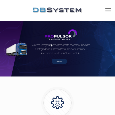
Sistema integrado para o transporte, moderno, inovador
e Integrado ao sistema Portal Único Siscomex.
Atende a requisitos do Sistema OEA
Ver mais